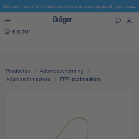
Geen administratie- en verzendkosten voor webshopbestellingen vanaf € 100,-.
 naar navigatie B2B-platform
€ 0,00*
Producten
Adembescherming
Ademluchtmaskers
FFP-stofmaskers​
Afbeeldingengalerij overslaan