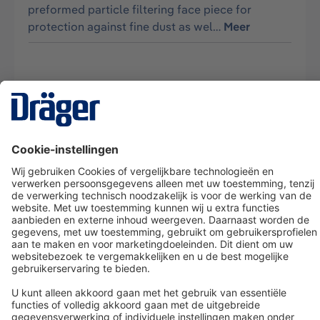
preformed particle filtering face piece for
protection against fine dust as wel…
Meer
Technology
for Life
Dräger klantenservice
Over Dräger
Bestellen in onze webshop
Community