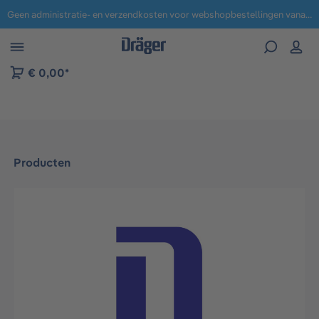
Geen administratie- en verzendkosten voor webshopbestellingen vanaf € 100,-.
 naar navigatie B2B-platform
€ 0,00*
Producten
Afbeeldingengalerij overslaan