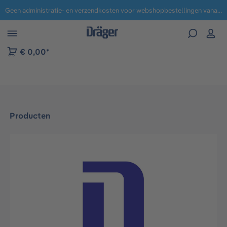
Geen administratie- en verzendkosten voor webshopbestellingen vanaf € 100,-.
 naar navigatie B2B-platform
€ 0,00*
Producten
Afbeeldingengalerij overslaan