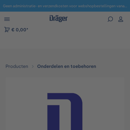
Geen administratie- en verzendkosten voor webshopbestellingen vanaf € 100,-.
 naar navigatie B2B-platform
€ 0,00*
Producten
Onderdelen en toebehoren
Afbeeldingengalerij overslaan