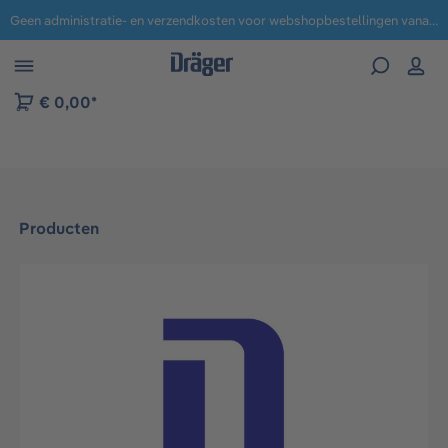
Geen administratie- en verzendkosten voor webshopbestellingen vanaf € 100,-.
 naar navigatie B2B-platform
€ 0,00*
Producten
Afbeeldingengalerij overslaan