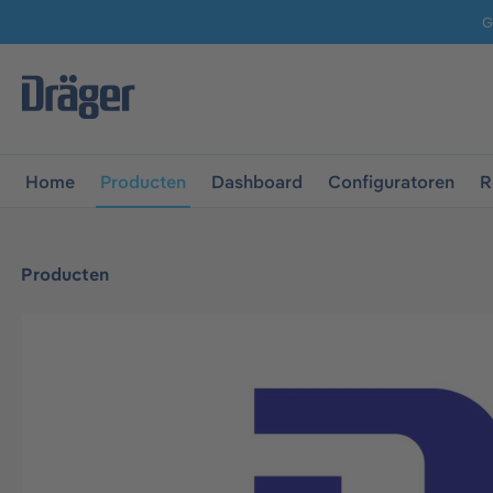
G
 naar de hoofdnavigatie
Ga naar navigatie B2B-platform
Home
Producten
Dashboard
Configuratoren
R
Producten
Afbeeldingengalerij overslaan