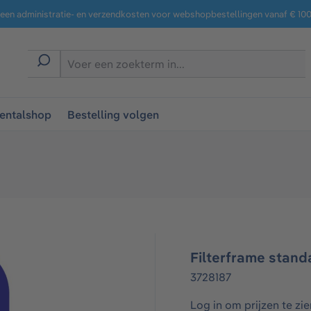
een administratie- en verzendkosten voor webshopbestellingen vanaf € 100,
entalshop
Bestelling volgen
Filterframe stand
3728187
Log in om prijzen te zie