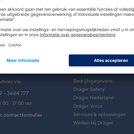
antenservice
Over Dräger
Bedrijfsgegevens
dvies via:
Dräger Safety
9 - 3444 777
Dräger Nederland
:00 - 17:00 uur
Dräger Voice
Services & oplossingen
ns
contactformulier
Werken bij Dräger