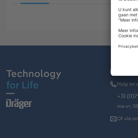
Technology
Dräger kl
for Life
Hulp en a
+31 (0)7
ma-vr, 08
Of via o