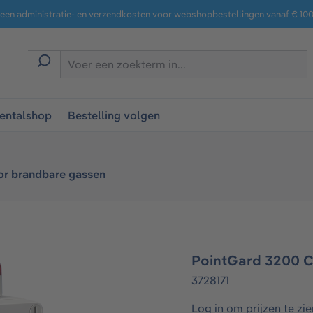
een administratie- en verzendkosten voor webshopbestellingen vanaf € 100,
entalshop
Bestelling volgen
or brandbare gassen
PointGard 3200 
3728171
Log in om prijzen te zie