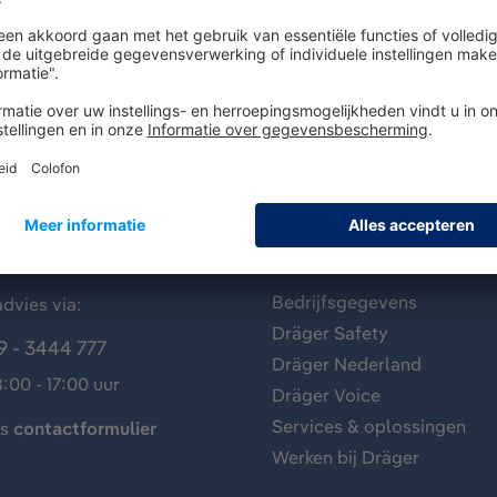
antenservice
Over Dräger
Bedrijfsgegevens
dvies via:
Dräger Safety
9 - 3444 777
Dräger Nederland
:00 - 17:00 uur
Dräger Voice
Services & oplossingen
ns
contactformulier
Werken bij Dräger