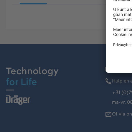
Technology
Dräger kl
for Life
Hulp en a
+31 (0)7
ma-vr, 08
Of via o