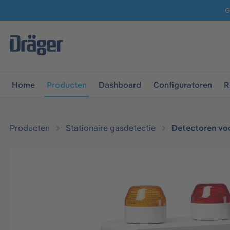
G
 naar de hoofdnavigatie
Ga naar navigatie B2B-platform
Home
Producten
Dashboard
Configuratoren
R
Producten
Stationaire gasdetectie
Detectoren vo
Afbeeldingengalerij overslaan