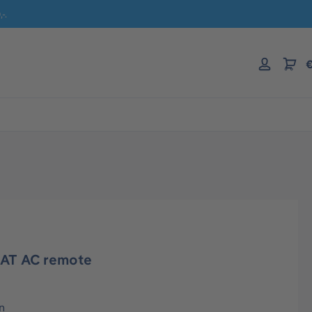
-.
€
CAT AC remote
n