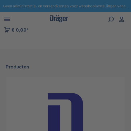
Geen administratie- en verzendkosten voor webshopbestellingen vanaf € 100,-.
 naar navigatie B2B-platform
€ 0,00*
Producten
Afbeeldingengalerij overslaan