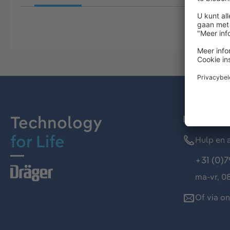
Technology
Dräger kl
for Life
Hulp en a
+31 (0)7
ma-vr, 08
Of via o