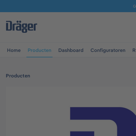
G
 naar de hoofdnavigatie
Ga naar navigatie B2B-platform
Home
Producten
Dashboard
Configuratoren
R
Producten
Afbeeldingengalerij overslaan