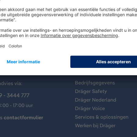
antenservice
Over Dräger
Bedrijfsgegevens
dvies via:
Dräger Safety
9 - 3444 777
Dräger Nederland
:00 - 17:00 uur
Dräger Voice
Services & oplossingen
ns
contactformulier
Werken bij Dräger