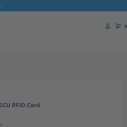
-.
€
ECU RFID Card
n