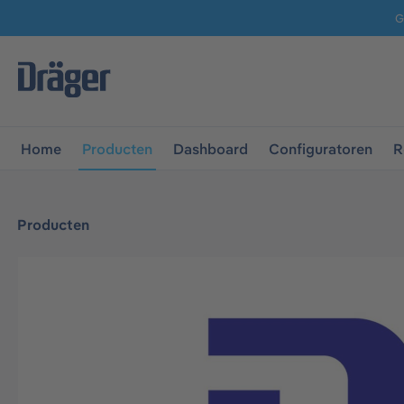
G
 naar de hoofdnavigatie
Ga naar navigatie B2B-platform
Home
Producten
Dashboard
Configuratoren
R
Producten
Afbeeldingengalerij overslaan