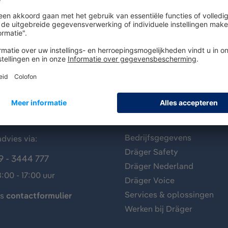
antenservice
Over Dräger
Bedrijfsgegevens
dvies via:
Dräger Safety
9 - 3444 777
Dräger Nederland
:00 - 17:00 uur
Dräger Voice
Services & oplossingen
ns
contactformulier
Werken bij Dräger