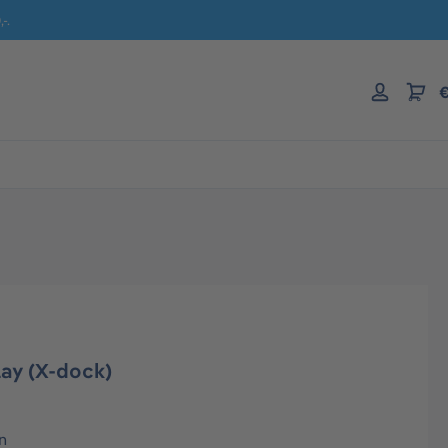
-.
€
ay (X-dock)
n