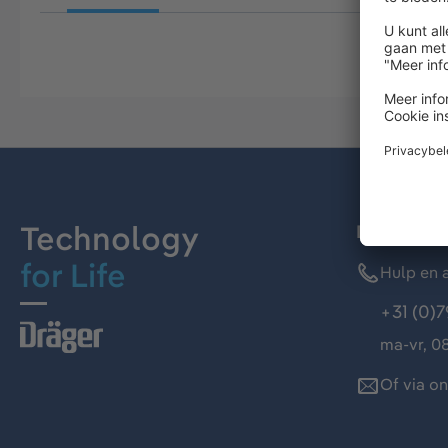
Technology
Dräger kl
for Life
Hulp en a
+31 (0)7
ma-vr, 08
Of via o