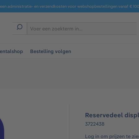
een administratie- en verzendkosten voor webshopbestellingen vanaf € 100,
entalshop
Bestelling volgen
Reservedeel displ
3722438
Log in om prijzen te zie