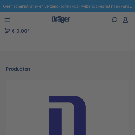
Geen administratie- en verzendkosten voor webshopbestellingen vanaf € 100,-.
 naar navigatie B2B-platform
€ 0,00*
Producten
Afbeeldingengalerij overslaan