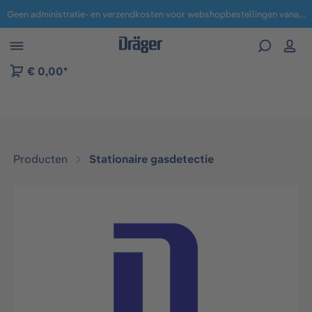
Geen administratie- en verzendkosten voor webshopbestellingen vanaf € 100,-.
 naar navigatie B2B-platform
€ 0,00*
Producten
Stationaire gasdetectie
Afbeeldingengalerij overslaan