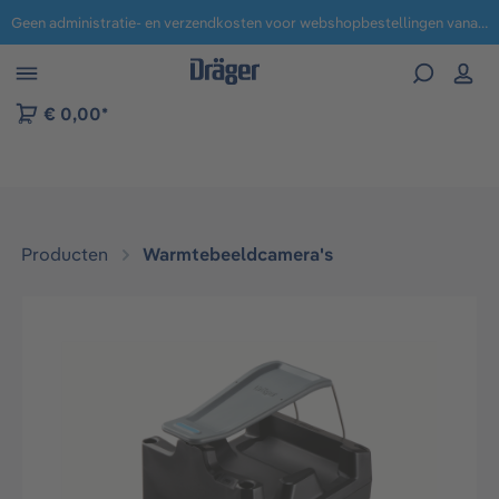
Geen administratie- en verzendkosten voor webshopbestellingen vanaf € 100,-.
 naar navigatie B2B-platform
€ 0,00*
Producten
Warmtebeeldcamera's
Afbeeldingengalerij overslaan