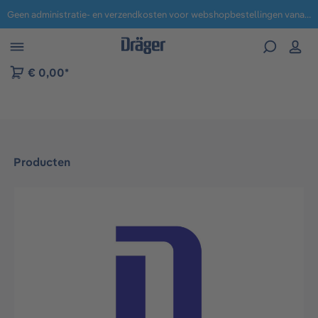
Geen administratie- en verzendkosten voor webshopbestellingen vanaf € 100,-.
 naar navigatie B2B-platform
€ 0,00*
Producten
Afbeeldingengalerij overslaan