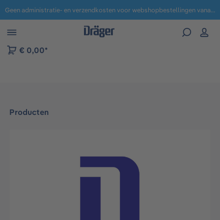
Geen administratie- en verzendkosten voor webshopbestellingen vanaf € 100,-.
 naar navigatie B2B-platform
€ 0,00*
Producten
Afbeeldingengalerij overslaan