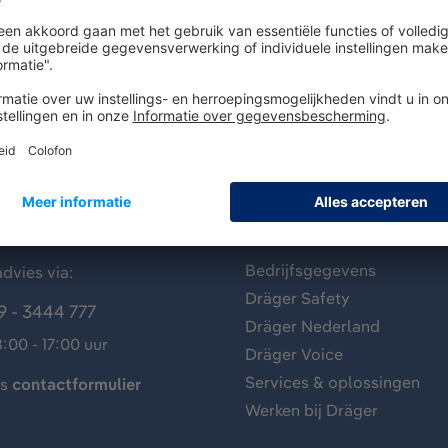
antenservice
Over Dräger
Bedrijfsgegevens
dvies via:
Dräger Safety
9 - 3444 777
Dräger Nederland
:00 - 17:00 uur
Dräger Voice
Services & oplossingen
ns
contactformulier
Werken bij Dräger