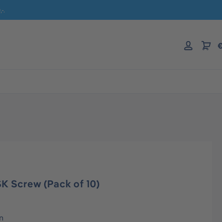
-.
€
 Screw (Pack of 10)
n