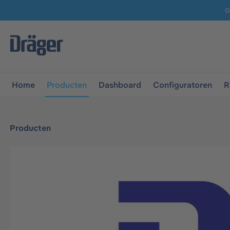
G
 naar de hoofdnavigatie
Ga naar navigatie B2B-platform
Home
Producten
Dashboard
Configuratoren
R
Producten
Afbeeldingengalerij overslaan