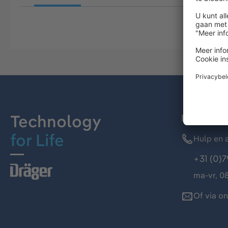
Technology
Dräger kl
for Life
Hulp en a
+31 (0)7
ma-vr, 08
Of via o