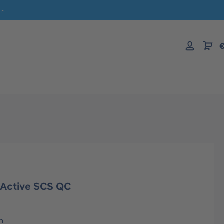
-.
€
 Active SCS QC
n