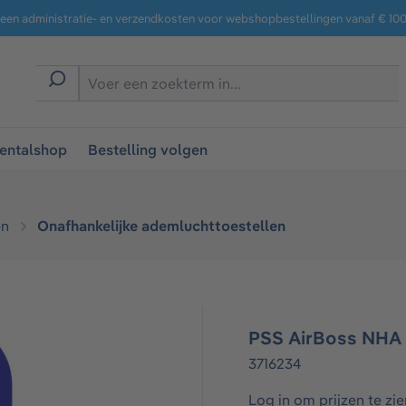
een administratie- en verzendkosten voor webshopbestellingen vanaf € 100,
entalshop
Bestelling volgen
n​
Onafhankelijke ademluchttoestellen​
PSS AirBoss NHA
3716234
Log in om prijzen te zie