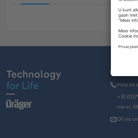
Technology
Dräger kl
for Life
Hulp en a
+31 (0)7
ma-vr, 08
Of via o