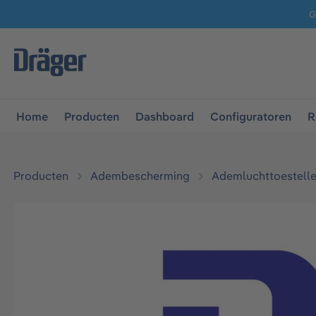
G
 naar de hoofdnavigatie
Ga naar navigatie B2B-platform
Home
Producten
Dashboard
Configuratoren
R
Producten
Adembescherming
Ademluchttoestelle
Afbeeldingengalerij overslaan