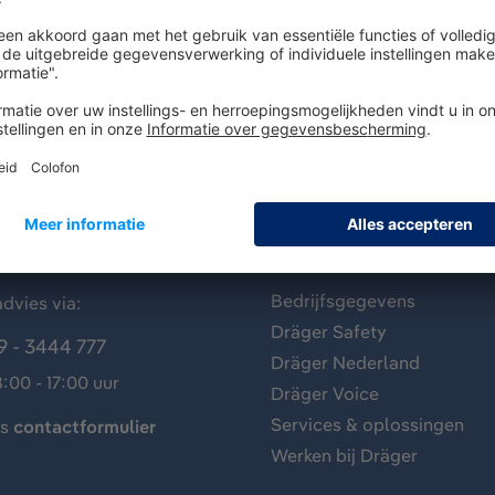
antenservice
Over Dräger
Bedrijfsgegevens
dvies via:
Dräger Safety
9 - 3444 777
Dräger Nederland
:00 - 17:00 uur
Dräger Voice
Services & oplossingen
ns
contactformulier
Werken bij Dräger