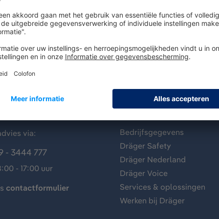
antenservice
Over Dräger
Bedrijfsgegevens
dvies via:
Dräger Safety
9 - 3444 777
Dräger Nederland
:00 - 17:00 uur
Dräger Voice
Services & oplossingen
ns
contactformulier
Werken bij Dräger