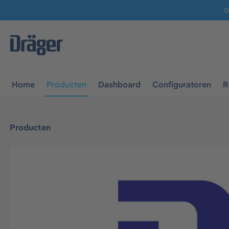
G
 naar de hoofdnavigatie
Ga naar navigatie B2B-platform
Home
Producten
Dashboard
Configuratoren
R
Producten
Afbeeldingengalerij overslaan