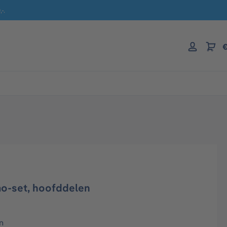
-.
€
o-set, hoofddelen
n