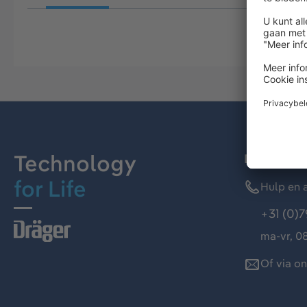
Technology
Dräger kl
for Life
Hulp en a
+31 (0)7
ma-vr, 08
Of via o