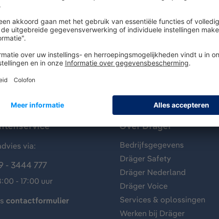
ng van de gehoorbescherming in de helm of de stootkap (pa
antenservice
Over Dräger
Bedrijfsgegevens
dvies via:
Dräger Safety
9 - 3444 777
Dräger Nederland
:00 - 17:00 uur
Dräger Voice
Services & oplossingen
ns
contactformulier
Werken bij Dräger