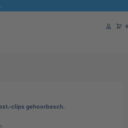
-.
€
est.-clips gehoorbesch.
n