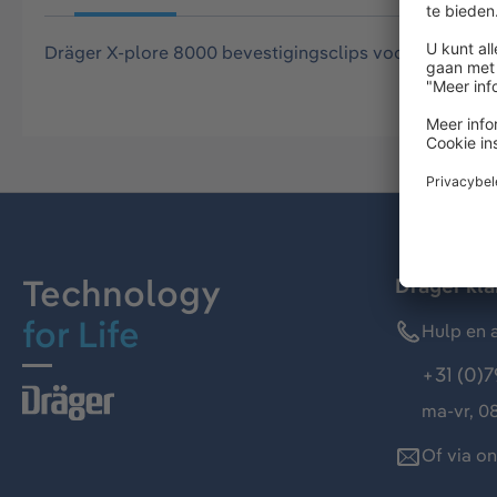
Dräger X-plore 8000 bevestigingsclips voor bevestigi
Technology
Dräger kl
for Life
Hulp en a
+31 (0)7
ma-vr, 08
Of via o