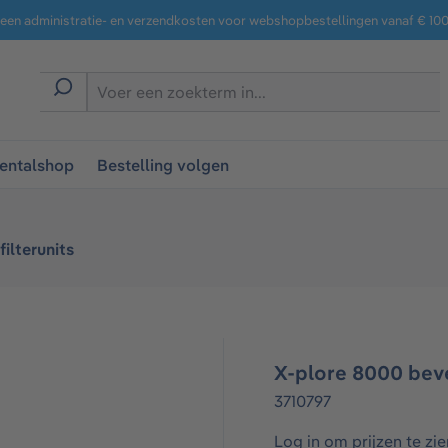
een administratie- en verzendkosten voor webshopbestellingen vanaf € 100,
entalshop
Bestelling volgen
lterunits​
X-plore 8000 bev
3710797
Log in om prijzen te zie