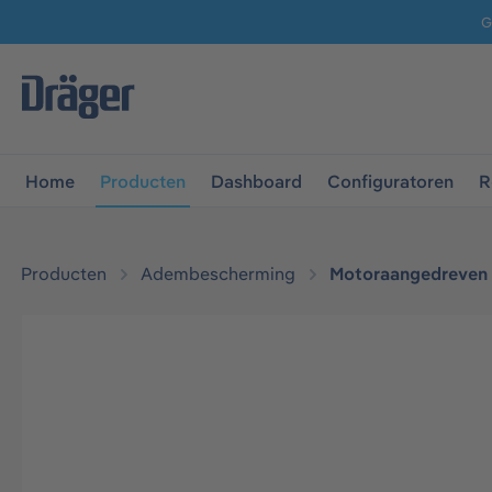
G
 naar de hoofdnavigatie
Ga naar navigatie B2B-platform
Home
Producten
Dashboard
Configuratoren
R
Producten
Adembescherming
Motoraangedreven fi
Afbeeldingengalerij overslaan