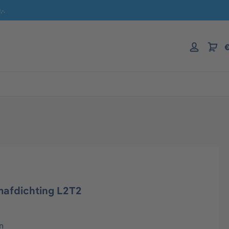
-.
€
mafdichting L2T2
n