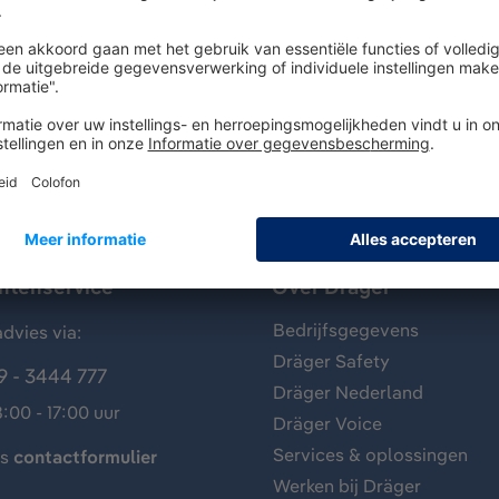
chem® 2000 (T2) voor helm met vizier
antenservice
Over Dräger
Bedrijfsgegevens
dvies via:
Dräger Safety
9 - 3444 777
Dräger Nederland
:00 - 17:00 uur
Dräger Voice
Services & oplossingen
ns
contactformulier
Werken bij Dräger