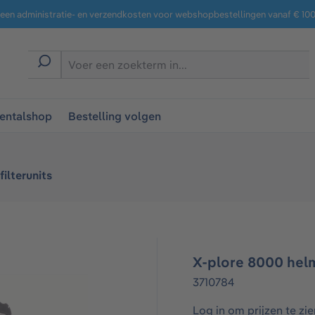
een administratie- en verzendkosten voor webshopbestellingen vanaf € 100,
entalshop
Bestelling volgen
lterunits​
X-plore 8000 hel
3710784
Log in om prijzen te zie