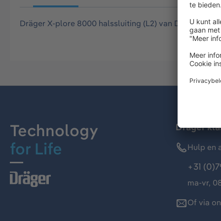
Dräger X-plore 8000 halssluiting (L2) van Dupont™ Ty
Technology
Dräger kl
for Life
Hulp en a
+31 (0)7
ma-vr, 08
Of via o