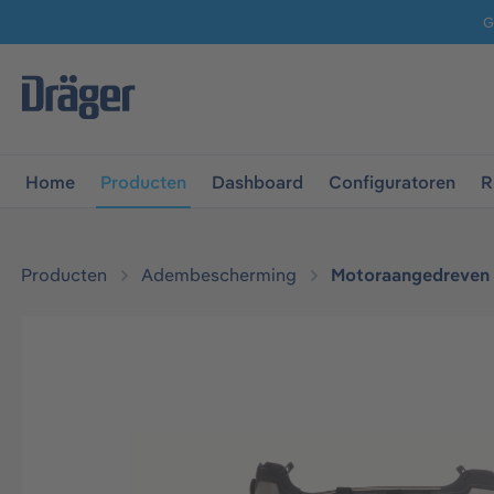
G
 naar de hoofdnavigatie
Ga naar navigatie B2B-platform
Home
Producten
Dashboard
Configuratoren
R
Producten
Adembescherming
Motoraangedreven fi
Afbeeldingengalerij overslaan