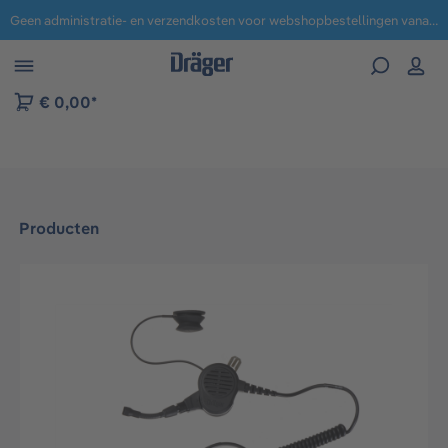
Geen administratie- en verzendkosten voor webshopbestellingen vanaf € 100,-.
 naar navigatie B2B-platform
€ 0,00*
Producten
Afbeeldingengalerij overslaan