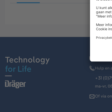
Technology
Dräger kl
for Life
Hulp en a
+31 (0)7
ma-vr, 08
Of via o