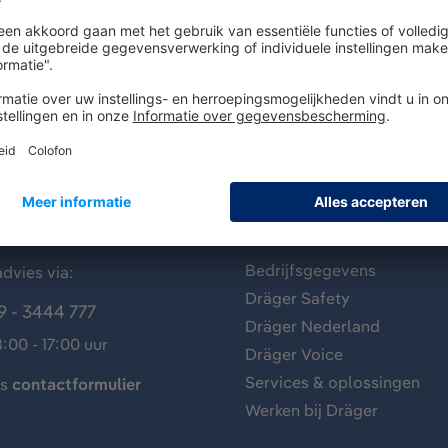
antenservice
Over Dräger
Bedrijfsgegevens
dvies via:
Dräger Safety
9 - 3444 777
Dräger Nederland
:00 - 17:00 uur
Dräger Voice
Services & oplossingen
ns
contactformulier
Werken bij Dräger