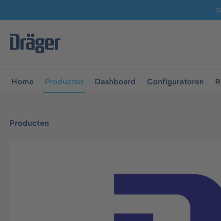
G
 naar de hoofdnavigatie
Ga naar navigatie B2B-platform
Home
Producten
Dashboard
Configuratoren
R
Producten
Afbeeldingengalerij overslaan