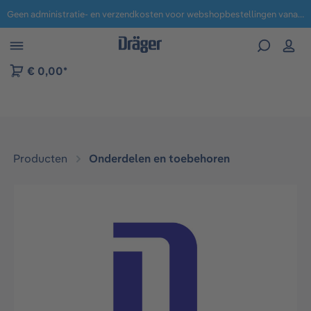
Geen administratie- en verzendkosten voor webshopbestellingen vanaf € 100,-.
 naar navigatie B2B-platform
€ 0,00*
Producten
Onderdelen en toebehoren
Afbeeldingengalerij overslaan