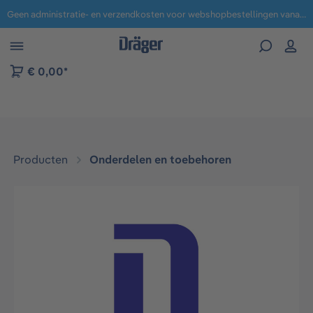
Geen administratie- en verzendkosten voor webshopbestellingen vanaf € 100,-.
 naar navigatie B2B-platform
€ 0,00*
Producten
Onderdelen en toebehoren
Afbeeldingengalerij overslaan