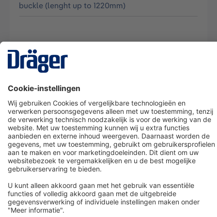
buckle (lenght up to 1220mm)
Technology
for Life
Dräger klantenservice
Over Dräger
Bestellen in onze webshop
Community