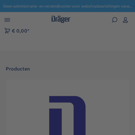
Geen administratie- en verzendkosten voor webshopbestellingen vanaf € 100,-.
 naar navigatie B2B-platform
€ 0,00*
Producten
Afbeeldingengalerij overslaan