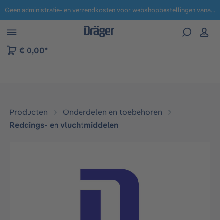
Geen administratie- en verzendkosten voor webshopbestellingen vanaf € 100,-.
 naar navigatie B2B-platform
€ 0,00*
Producten
Onderdelen en toebehoren
Reddings- en vluchtmiddelen​
Afbeeldingengalerij overslaan