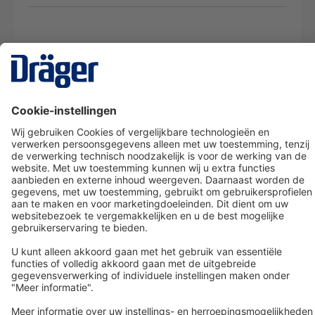
Technology
for Life
Dräger klantenservice
Over Dräger
Bestellen in onze webshop
Community