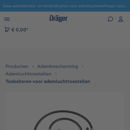
Geen administratie- en verzendkosten voor webshopbestellingen vanaf € 100,-.
 naar navigatie B2B-platform
€ 0,00*
Producten
Adembescherming
Ademluchttoestellen​
Toebehoren voor ademluchttoestellen​
Afbeeldingengalerij overslaan