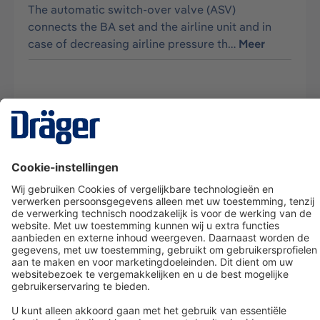
The automatic switch-over valve (ASV)
connects the BA set and the airline unit and in
case of decreasing airline pressure th…
Meer
Technology
for Life
Dräger klantenservice
Over Dräger
Bestellen in onze webshop