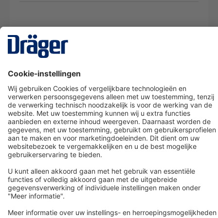
Technology
for Life
Dräger klantenservice
Over Dräger
Bestellen in onze webshop
Community