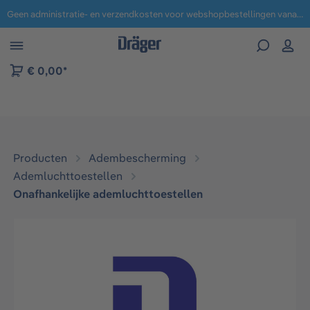
Geen administratie- en verzendkosten voor webshopbestellingen vanaf € 100,-.
 naar navigatie B2B-platform
€ 0,00*
Producten
Adembescherming
Ademluchttoestellen​
Onafhankelijke ademluchttoestellen​
Afbeeldingengalerij overslaan