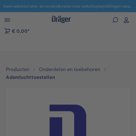
Geen administratie- en verzendkosten voor webshopbestellingen vanaf € 100,-.
 naar navigatie B2B-platform
€ 0,00*
Producten
Onderdelen en toebehoren
Ademluchttoestellen
Afbeeldingengalerij overslaan