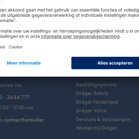
antenservice
Over Dräger
Bedrijfsgegevens
dvies via:
Dräger Safety
9 - 3444 777
Dräger Nederland
:00 - 17:00 uur
Dräger Voice
Services & oplossingen
ns
contactformulier
Werken bij Dräger