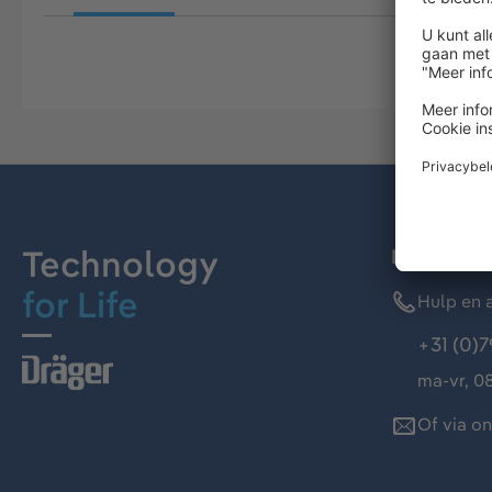
Technology
Dräger kl
for Life
Hulp en a
+31 (0)7
ma-vr, 08
Of via o