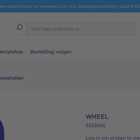
een administratie- en verzendkosten voor webshopbestellingen vanaf € 100,
entalshop
Bestelling volgen
oestellen
WHEEL
3353545
Log in om prijzen te zie