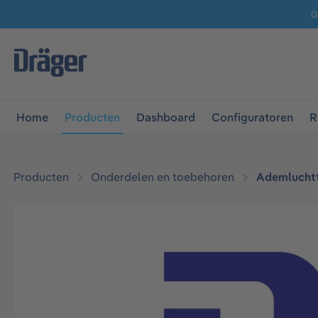
G
 naar de hoofdnavigatie
Ga naar navigatie B2B-platform
Home
Producten
Dashboard
Configuratoren
R
Producten
Onderdelen en toebehoren
Ademluchtt
Afbeeldingengalerij overslaan