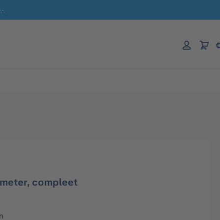
-.
€
meter, compleet
n