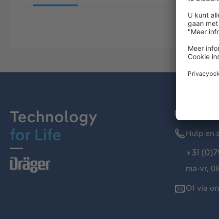
Technology
Dräger kl
for Life
Hulp en a
+31 (0)7
ma-vr, 08
Of via o