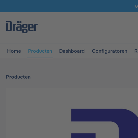
G
 naar de hoofdnavigatie
Ga naar navigatie B2B-platform
Home
Producten
Dashboard
Configuratoren
R
Producten
Afbeeldingengalerij overslaan