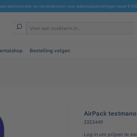
een administratie- en verzendkosten voor webshopbestellingen vanaf € 100,
entalshop
Bestelling volgen
AirPack testmano
3353449
Log in om prijzen te zie