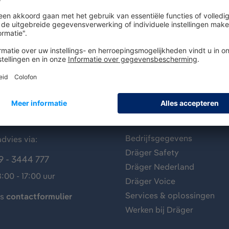
antenservice
Over Dräger
Bedrijfsgegevens
dvies via:
Dräger Safety
9 - 3444 777
Dräger Nederland
:00 - 17:00 uur
Dräger Voice
Services & oplossingen
ns
contactformulier
Werken bij Dräger