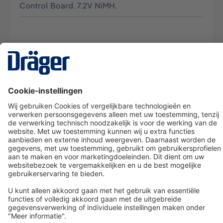
Control Board. 7.2V NiMH.
Technology
for Life
Dräger klantenservice
Over Dräger
Bestellen in onze webshop
Community