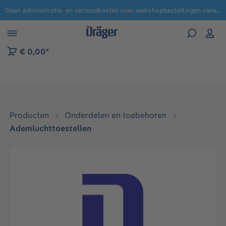
Geen administratie- en verzendkosten voor webshopbestellingen vanaf € 100,-.
 naar navigatie B2B-platform
€ 0,00*
Producten
Onderdelen en toebehoren
Ademluchttoestellen
Afbeeldingengalerij overslaan