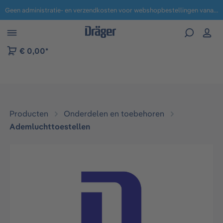
Geen administratie- en verzendkosten voor webshopbestellingen vanaf € 100,-.
 naar navigatie B2B-platform
€ 0,00*
Producten
Onderdelen en toebehoren
Ademluchttoestellen
Afbeeldingengalerij overslaan