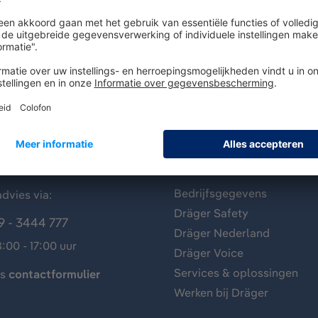
antenservice
Over Dräger
Bedrijfsgegevens
dvies via:
Dräger Safety
9 - 3444 777
Dräger Nederland
:00 - 17:00 uur
Dräger Voice
Services & oplossingen
ns
contactformulier
Werken bij Dräger