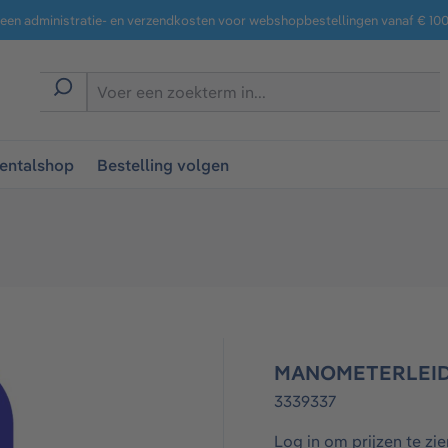
een administratie- en verzendkosten voor webshopbestellingen vanaf € 100,
entalshop
Bestelling volgen
MANOMETERLEI
3339337
Log in om prijzen te zie