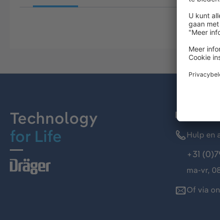
Technology
Dräger kl
for Life
Hulp en a
+31 (0)7
ma-vr, 08
Of via o