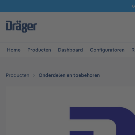
G
 naar de hoofdnavigatie
Ga naar navigatie B2B-platform
Home
Producten
Dashboard
Configuratoren
R
Producten
Onderdelen en toebehoren
Afbeeldingengalerij overslaan