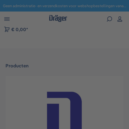
Geen administratie- en verzendkosten voor webshopbestellingen vanaf € 100,-.
 naar navigatie B2B-platform
€ 0,00*
Producten
Afbeeldingengalerij overslaan