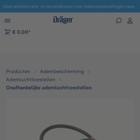
Geen administratie- en verzendkosten voor webshopbestellingen vanaf € 100,-.
 naar navigatie B2B-platform
€ 0,00*
Producten
Adembescherming
Ademluchttoestellen​
Onafhankelijke ademluchttoestellen​
Afbeeldingengalerij overslaan