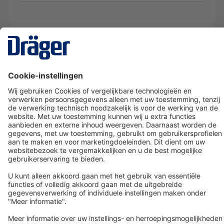
Technology
for Life
Dräger klantenservice
Over Dräger
Bestellen in onze webshop
Community