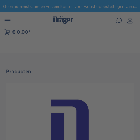
Geen administratie- en verzendkosten voor webshopbestellingen vanaf € 100,-.
 naar navigatie B2B-platform
€ 0,00*
Producten
Afbeeldingengalerij overslaan