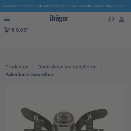
Geen administratie- en verzendkosten voor webshopbestellingen vanaf € 100,-.
 naar navigatie B2B-platform
€ 0,00*
Producten
Onderdelen en toebehoren
Ademluchttoestellen
Afbeeldingengalerij overslaan