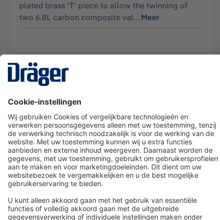
plated brass 'T' piece to allow the twinning of
two 6.8L carbon composite val…
Meer
Technology
for Life
Dräger klantenservice
Over Dräger
Bestellen in onze webshop
Community