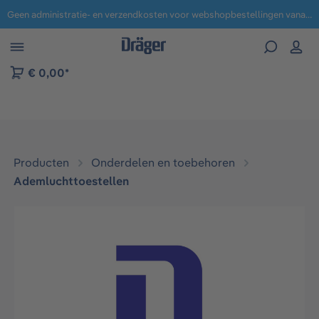
Geen administratie- en verzendkosten voor webshopbestellingen vanaf € 100,-.
 naar navigatie B2B-platform
€ 0,00*
Producten
Onderdelen en toebehoren
Ademluchttoestellen
Afbeeldingengalerij overslaan