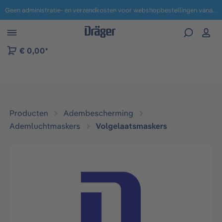
Geen administratie- en verzendkosten voor webshopbestellingen vanaf € 100,-.
 naar navigatie B2B-platform
€ 0,00*
Producten
Adembescherming
Ademluchtmaskers
Volgelaatsmaskers​
Afbeeldingengalerij overslaan