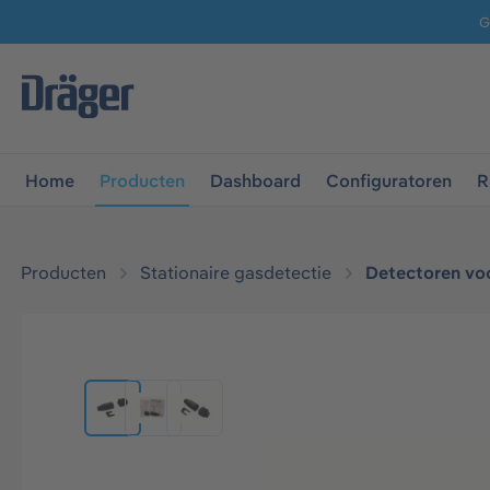
G
 naar de hoofdnavigatie
Ga naar navigatie B2B-platform
Home
Producten
Dashboard
Configuratoren
R
Producten
Stationaire gasdetectie
Detectoren voo
Afbeeldingengalerij overslaan