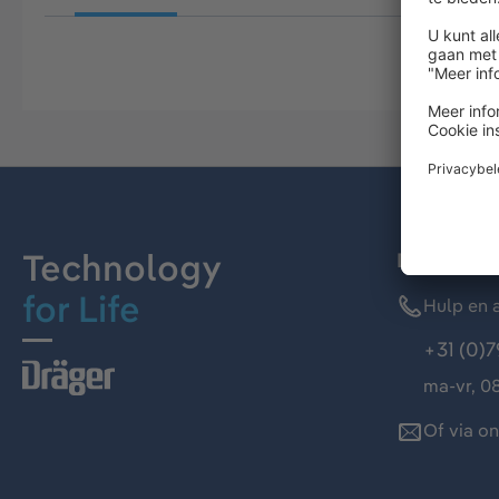
Technology
Dräger kl
for Life
Hulp en a
+31 (0)7
ma-vr, 08
Of via o