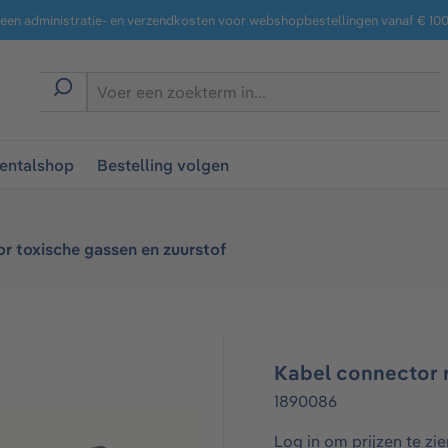
een administratie- en verzendkosten voor webshopbestellingen vanaf € 100,
entalshop
Bestelling volgen
r toxische gassen en zuurstof
Kabel connector r
1890086
Log in om prijzen te zie