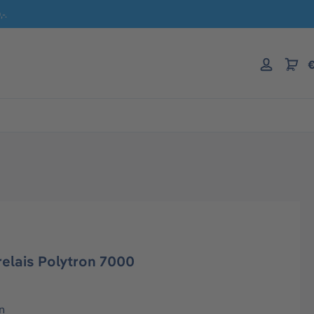
-.
€
elais Polytron 7000
n