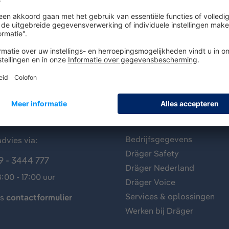
antenservice
Over Dräger
Bedrijfsgegevens
dvies via:
Dräger Safety
9 - 3444 777
Dräger Nederland
:00 - 17:00 uur
Dräger Voice
Services & oplossingen
ns
contactformulier
Werken bij Dräger