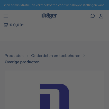
Geen administratie- en verzendkosten voor webshopbestellingen vanaf € 100,-.
 naar navigatie B2B-platform
€ 0,00*
Producten
Onderdelen en toebehoren
Overige producten
Afbeeldingengalerij overslaan