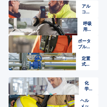
アル
コー
ル検
査​
呼吸
用保
護具
ポータ
ブルガ
ス検知
器​
定置
式ガ
ス検
知
化
学
防
護
ヘル
服​
メッ