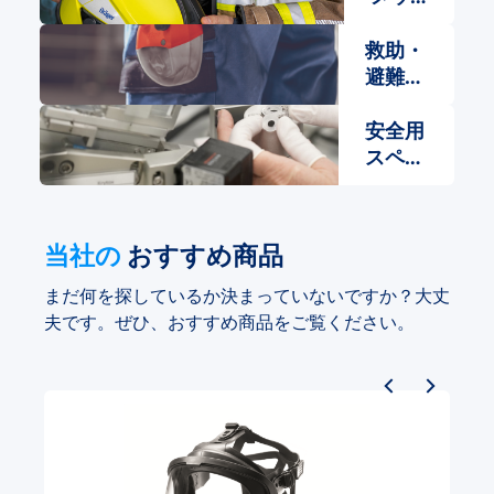
トと
保護
救助・
眼鏡​
避難用
保護具​
安全用
スペア
パーツ
当社の
おすすめ商品
まだ何を探しているか決まっていないですか？大丈
夫です。ぜひ、おすすめ商品をご覧ください。
商品ギャラリーをスキップ