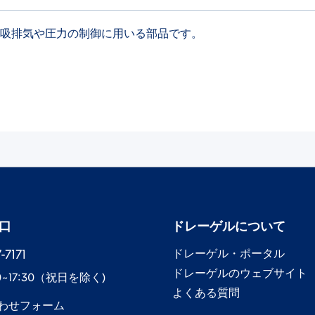
す。吸排気や圧力の制御に用いる部品です。
口
ドレーゲル​について
7171​
ドレーゲル​・ポータル
ドレーゲル​のウェブサイト
0~17:30​（祝日を除く)
よくある質問
わせフォーム