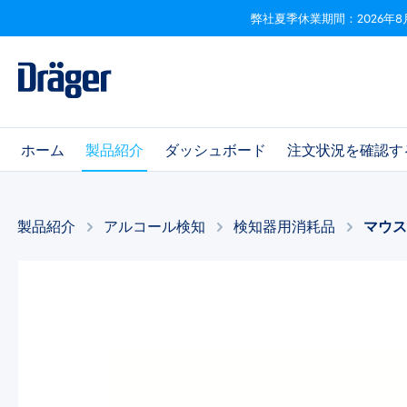
弊社夏季休業期間：2026年8
ビゲーションへスキップ
Skip to B2B platform navigation
ホーム
製品紹介
ダッシュボード
注文状況を確認す
製品紹介
アルコール検知​
検知器用消耗品
マウ
画像ギャラリーをスキップ