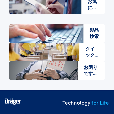
お気
に入
り
製品
検索
クイ
ック
注文
お困り
です
か？
Technology
for Life