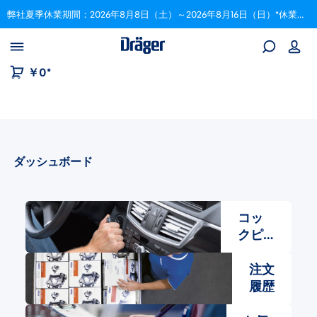
弊社夏季休業期間：2026年8月8日（土）～2026年8月16日（日）*休業期間中にいただいたご注文は、8月17日以降順次対応いたします。
Skip to B2B platform navigation
￥0*
ダッシュボード
コッ
クピ
ット​
注文
履歴