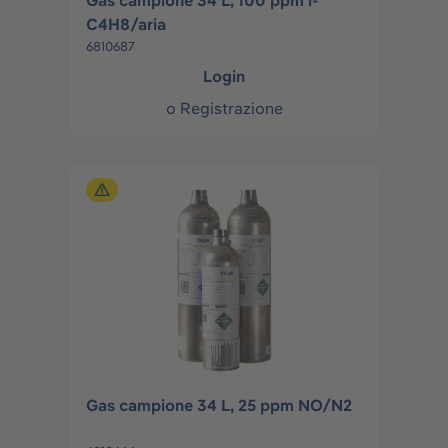
Gas campione 34 L, 100 ppm i-
C4H8/aria
6810687
Login
o
Registrazione
Gas campione 34 L, 25 ppm NO/N2