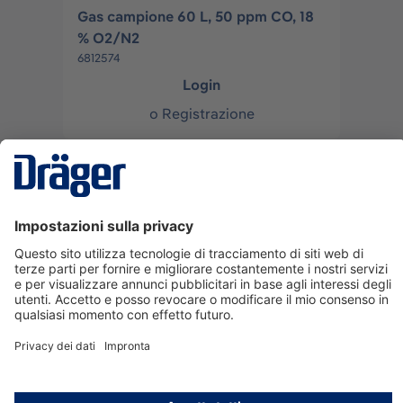
Gas campione 60 L, 50 ppm CO, 18
% O2/N2
6812574
Login
o
Registrazione
Gas campione 60
L,H2S,CO,CO2,C3H8,O2/N2