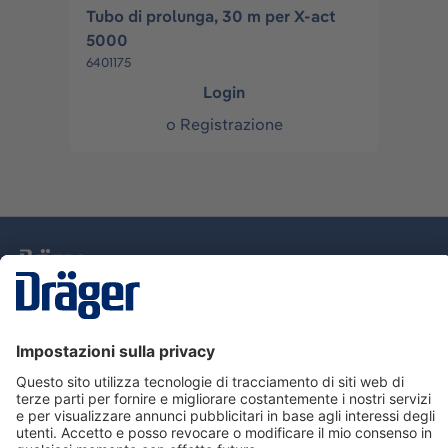
Tubo di prolunga, 30 m per X-act
5000
6401175
Login
o
Registrazione
Tecnologia
per la vita
Assistenza
Informazioni su Dräger
Informazioni