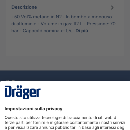
Descrizione
- 50 Vol% metano in N2 - In bombola monouso
di alluminio - Volume in gas: 112 L - Pressione: 70
bar - Capacità nominale: 1,6…
Di più
Tecnologia
per la vita
Assistenza
Informazioni su Dräger